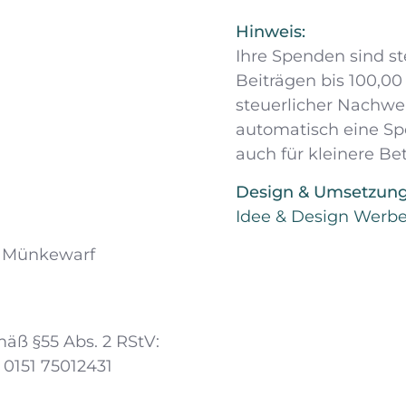
Hinweis:
Ihre Spenden sind s
Beiträgen bis 100,0
steuerlicher Nachwei
automatisch eine S
auch für kleinere Be
Design & Umsetzun
Idee & Design Werb
nk Münkewarf
mäß §55 Abs. 2 RStV:
: 0151 75012431